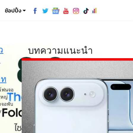
ช้อปปิ้ง
ว
บทความแนะนำ
8
าท
ตโฟนจอ
ใหญ่
าจอพับ
y Z