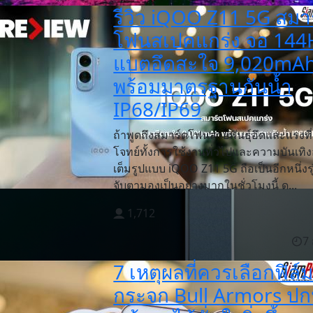
รีวิว iQOO Z11 5G สมา
โฟนสเปคแกร่ง จอ 144
แบตอึดสะใจ 9,020mA
พร้อมมาตรฐานกันน้ำ
IP68/IP69
ถ้าพูดถึงสมาร์ตโฟนสายพันธุ์อึดและแรงที
โจทย์ทั้งการใช้งานทั่วไปและความบันเทิง
เต็มรูปแบบ iQOO Z11 5G ถือเป็นอีกหนึ่งรุ่
จับตามองเป็นอย่างมากในชั่วโมงนี้ ด...
1,712
7 
7 เหตุผลที่ควรเลือกฟิล์
กระจก Bull Armors ปก