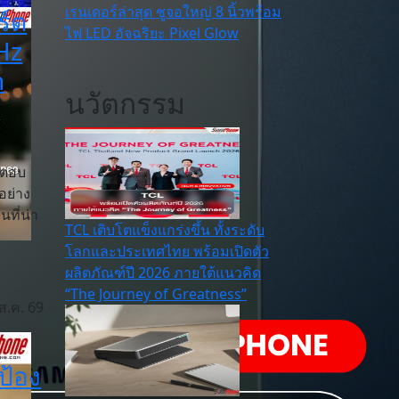
เรนเดอร์ล่าสุด ชูจอใหญ่ 8 นิ้วพร้อม
ร์ต
ไฟ LED อัจฉริยะ Pixel Glow
Hz
h
นวัตกรรม
่ตอบ
อย่าง
นที่น่า
TCL เติบโตแข็งแกร่งขึ้น ทั้งระดับ
โลกและประเทศไทย พร้อมเปิดตัว
ผลิตภัณฑ์ปี 2026 ภายใต้แนวคิด
“The Journey of Greatness”
ส.ค. 69
ม
ป้อง