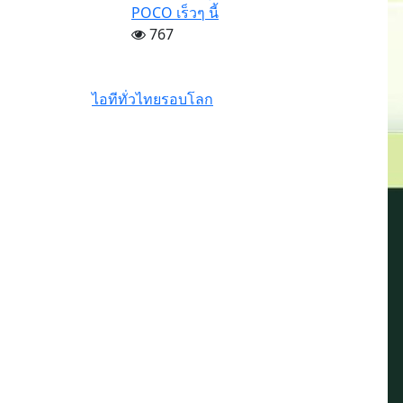
POCO เร็วๆ นี้
767
ไอทีทั่วไทย
รอบโลก
รีวิว Infinix HOT70
สมาร์ตโฟนดีไซน์หรู
สเปคแรงคุ้มค่า ตอบ
โจทย์ไลฟ์สไตล์ไม่
หยุดนิ่ง
รีวิว Xiaomi 17T Pro
ที่สุดแห่ง Telephoto
Master ซูมชัดระดับ
มาสเตอร์ด้วย Leica
พร้อมแบตเตอรี่
ซิลิคอนคาร์บอนสุด
อึด 7000mAh
Xiaomi EV เผยโฉม
‘SkyNomad’ ซีรีส์