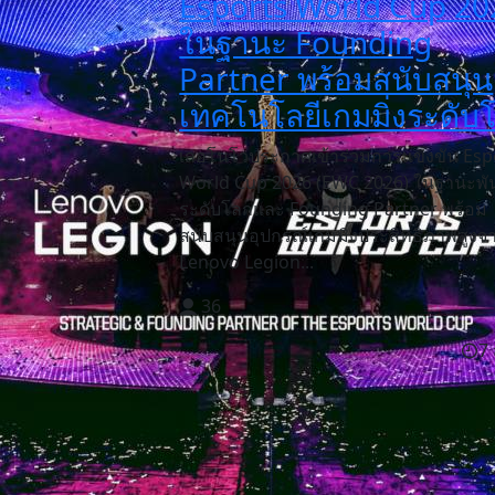
Esports World Cup 20
ในฐานะ Founding
Partner พร้อมสนับสนุน
เทคโนโลยีเกมมิ่งระดับ
เลอโนโวประกาศเข้าร่วมการแข่งขัน Esp
World Cup 2026 (EWC 2026) ในฐานะพั
ระดับโลกและ Founding Partner พร้อม
สนับสนุนอุปกรณ์เกมมิ่งประสิทธิภาพสูงจ
Lenovo Legion...
36
7 