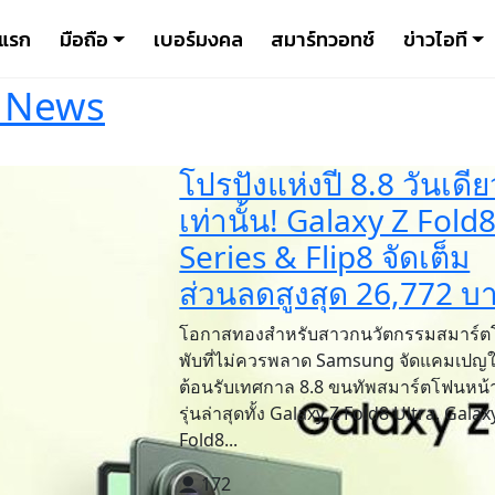
าแรก
มือถือ
เบอร์มงคล
สมาร์ทวอทช์
ข่าวไอที
 News
โปรปังแห่งปี 8.8 วันเดีย
เท่านั้น! Galaxy Z Fold
Series & Flip8 จัดเต็ม
ส่วนลดสูงสุด 26,772 บ
โอกาสทองสำหรับสาวกนวัตกรรมสมาร์
พับที่ไม่ควรพลาด Samsung จัดแคมเปญ
ต้อนรับเทศกาล 8.8 ขนทัพสมาร์ตโฟนหน้
รุ่นล่าสุดทั้ง Galaxy Z Fold8 Ultra, Galax
Fold8...
172