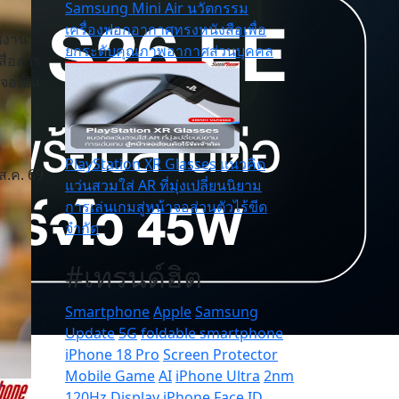
Samsung Mini Air นวัตกรรม
เครื่องฟอกอากาศทรงหนังสือเพื่อ
้งาน
ยกระดับคุณภาพอากาศส่วนบุคคล
สื่อสาร
าจอเป็น
PlayStation XR Glasses แนวคิด
ส.ค. 69
แว่นสวมใส่ AR ที่มุ่งเปลี่ยนนิยาม
การเล่นเกมสู่หน้าจอส่วนตัวไร้ขีด
จำกัด
#เทรนด์ฮิต
Smartphone
Apple
Samsung
Update
5G
foldable smartphone
iPhone 18 Pro
Screen Protector
Mobile Game
AI
iPhone Ultra
2nm
Z
120Hz Display
iPhone
Face ID