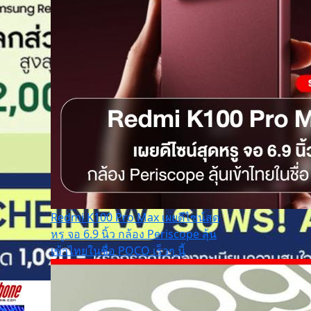
Redmi K100 Pro Max เผยดีไซน์สุด
หรู จอ 6.9 นิ้ว กล้อง Periscope ลุ้น
เข้าไทยในชื่อ POCO เร็วๆ นี้