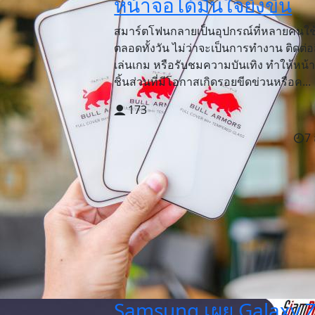
หน้าจอได้มั่นใจยิ่งขึ้น
สมาร์ตโฟนกลายเป็นอุปกรณ์ที่หลายคนใช
ตลอดทั้งวัน ไม่ว่าจะเป็นการทำงาน ติดต่อ
เล่นเกม หรือรับชมความบันเทิง ทำให้หน้
ชิ้นส่วนที่มีโอกาสเกิดรอยขีดข่วนหรือค...
173
7 
Samsung เผย Galaxy 