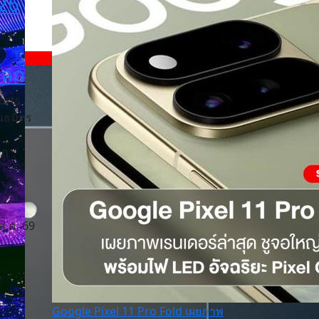
26
โลก
orts
นธมิตร
าก
ส.ค. 69
Google Pixel 11 Pro Fold เผยภาพ