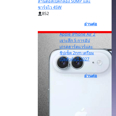
สานต่อสเปคกล้อง 50MP และ
ชาร์จไว 45W
852
อ่านต่อ
Apple iPhone Air 2
เจาะลึก 5 การอัป
เกรดฮาร์ดแวร์และ
ชิปเซ็ต 2nm เตรียม
เปิดตัวต้นปี 2027
241
อ่านต่อ