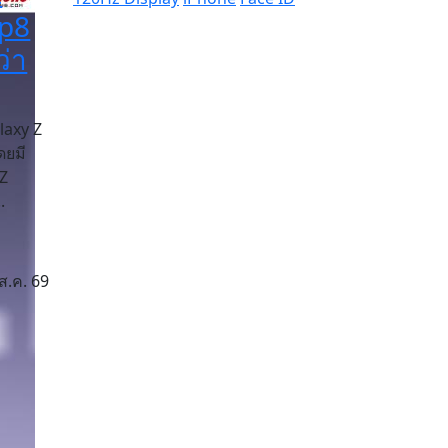
ip8
่า
laxy Z
ดยมี
 Z
.
ส.ค. 69